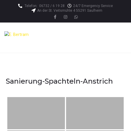
Telefon:
06732 / 6 19 28
24/7 Emergency Service
An der St. Veitsmühle 4 55291 Saulheim
Sanierung-Spachteln-Anstrich