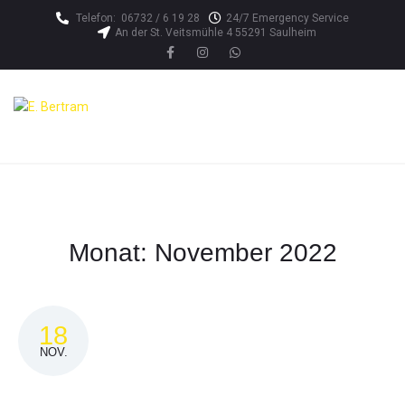
Telefon:
06732 / 6 19 28
24/7 Emergency Service
An der St. Veitsmühle 4 55291 Saulheim
Monat:
November 2022
18
NOV.